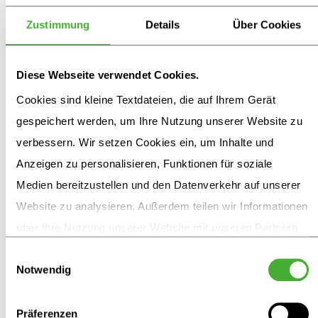
Zustimmung
Details
Über Cookies
Diese Webseite verwendet Cookies.
Cookies sind kleine Textdateien, die auf Ihrem Gerät
gespeichert werden, um Ihre Nutzung unserer Website zu
verbessern. Wir setzen Cookies ein, um Inhalte und
Anzeigen zu personalisieren, Funktionen für soziale
Medien bereitzustellen und den Datenverkehr auf unserer
Website zu analysieren. Außerdem teilen wir Informationen
über Ihre Nutzung unserer Website mit unseren Partnern
für soziale Medien, Werbung und Analysen. Diese Partner
Einwilligungsauswahl
Notwendig
kombinieren diese Informationen möglicherweise mit
weiteren Daten, die Sie ihnen zur Verfügung gestellt haben
oder die sie im Rahmen Ihrer Nutzung ihrer Dienste
Präferenzen