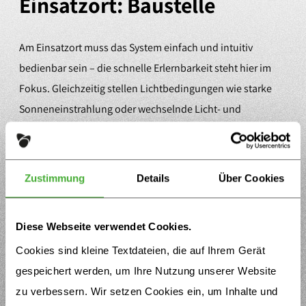
Einsatzort: Baustelle
Am Einsatzort muss das System einfach und intuitiv
bedienbar sein – die schnelle Erlernbarkeit steht hier im
Fokus. Gleichzeitig stellen Lichtbedingungen wie starke
Sonneneinstrahlung oder wechselnde Licht- und
Schattenverhältnisse eine Herausforderung für die
Gestaltung dar.
Zustimmung
Details
Über Cookies
Lemonize
LÖSUNG
Intuitive Bedienung unter
Diese Webseite verwendet Cookies.
erschwerten Bedingungen
Cookies sind kleine Textdateien, die auf Ihrem Gerät
gespeichert werden, um Ihre Nutzung unserer Website
zu verbessern. Wir setzen Cookies ein, um Inhalte und
Der Einsatz einheitlicher Gestaltungselemente und klar