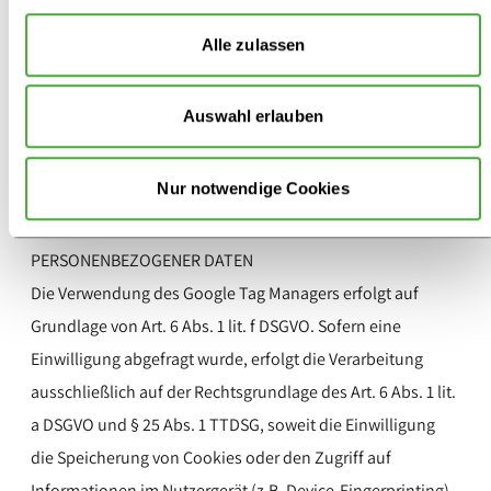
benötigen wir Ihre Zustimmung, die Sie jederzeit anpassen
keine Nutzerprofile, speichert keine Cookies und führt
oder widerrufen können.
Alle zulassen
keine eigenständigen Analysen durch. Die Verwendung
Weitere Informationen finden Sie in unserer
dient ausschließlich der Verwaltung und Ausspielung der
Datenschutzerklärung
.
Auswahl erlauben
über ihn integrierten Tools. Der Google Tag Manager
erfasst eine anonymisierte IP-Adresse und kann diese auch
Nur notwendige Cookies
an den Mutterkonzern von Google in den USA übermitteln.
2. RECHTSGRUNDLAGE FÜR DIE VERARBEITUNG
PERSONENBEZOGENER DATEN
Die Verwendung des Google Tag Managers erfolgt auf
Grundlage von Art. 6 Abs. 1 lit. f DSGVO. Sofern eine
Einwilligung abgefragt wurde, erfolgt die Verarbeitung
ausschließlich auf der Rechtsgrundlage des Art. 6 Abs. 1 lit.
a DSGVO und § 25 Abs. 1 TTDSG, soweit die Einwilligung
die Speicherung von Cookies oder den Zugriff auf
Informationen im Nutzergerät (z.B. Device-Fingerprinting)