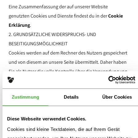
Eine Zusammenfassung der auf unserer Website
genutzten Cookies und Dienste findest du in der
Cookie
Erklärung
.
2. GRUNDSÄTZLICHE WIDERSPRUCHS- UND
BESEITIGUNGSMÖGLICHKEIT
Cookies werden auf dem Rechner des Nutzers gespeichert
und von diesem an unsere Seite übermittelt. Daher haben
Sie als Nutzer die volle Kontrolle über die Verwendung von
Cookies. Durch eine Änderung der Einstellungen in Ihrem
Internetbrowser können Sie die Übertragung von Cookies
Zustimmung
Details
Über Cookies
deaktivieren oder einschränken. Bereits gespeicherte
Cookies können jederzeit gelöscht werden. Dies kann auch
automatisiert erfolgen. Werden Cookies für unsere
Diese Webseite verwendet Cookies.
Website deaktiviert, können möglicherweise nicht mehr
Cookies sind kleine Textdateien, die auf Ihrem Gerät
alle Funktionen der Website vollumfänglich genutzt